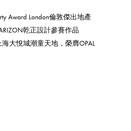
erty Award London倫敦傑出地產
ARIZON乾正設計參賽作品
 WORLD上海大悅城潮童天地，榮膺OPAL