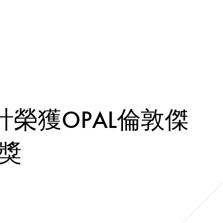
設計榮獲OPAL倫敦傑
獎