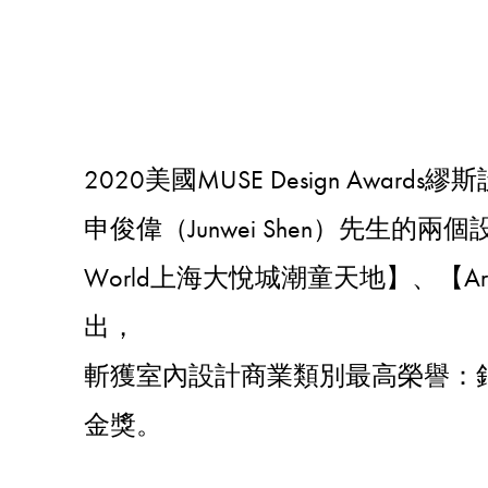
2020美國MUSE Design Awar
申俊偉（Junwei Shen）先生的兩個設計作品­
World上海大悅城潮童天地】、【Ari
出，
斬獲室內設計商業類別最高榮譽：
金獎。