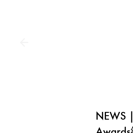
NEWS 
Awar